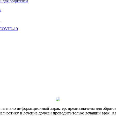
и для родителей
ы
й
 COVID-19
чительно информационный характер, предназначены для образов
Диагностику и лечение должен проводить только лечащий врач. А