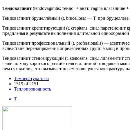
Тендовагинит
(tendovaginitis; тендо- + анат. vagina влагалищ
Тендовагинит бруцеллёзный (t. brucellosa) — Т. при бруцеллез
Тендовагинит крепитирующий (t. crepitans; син.: паратенони
предплечья в результате выполнения длительной однообразно
Тендовагинит профессиональный (t. professionalis) — асепти
вследствие перенапряжения определенных групп мышц в проце
Тендовагинит стенозирующий (t. stenosans; син.: лигаментит
чаще по ходу короткого разгибателя и длинной отводящей мы
нем сухожилия, что вызывает перемежающуюся контрактуру па
Температура тела
1519 of 2151
Теплопроводность
Т