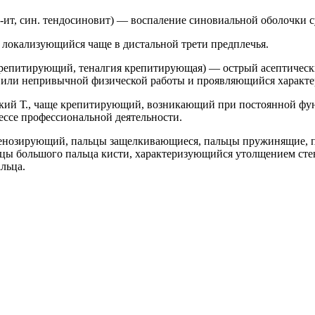
е + -ит, син. тендосиновит) — воспаление синовиальной оболочки
е, локализующийся чаще в дистальной трети предплечья.
т крепитирующий, теналгия крепитирующая) — острый асептичес
й или непривычной физической работы и проявляющийся характе
ческий Т., чаще крепитирующий, возникающий при постоянной ф
ссе профессиональной деятельности.
 стенозирующий, пальцы защелкивающиеся, пальцы пружинящие, 
шцы большого пальца кисти, характеризующийся утолщением ст
льца.