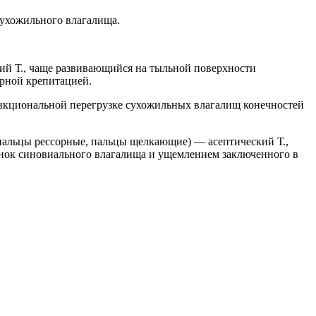
 сухожильного влагалища.
кий Т., чаще развивающийся на тыльной поверхности
рной крепитацией.
ункциональной перегрузке сухожильных влагалищ конечностей
пальцы рессорные, пальцы щелкающие) — асептический Т.,
енок синовиального влагалища и ущемлением заключенного в