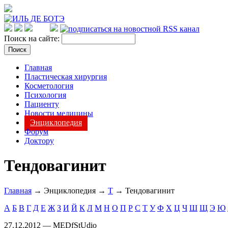
Поиск на сайте:
Главная
Пластическая хирургия
Косметология
Психология
Пациенту
Новости медицины
Энциклопедия
Форум
Доктору
Тендовагинит
Главная
→ Энциклопедия →
Т
→ Тендовагинит
А
Б
В
Г
Д
Е
Ж
З
И
Й
К
Л
М
Н
О
П
Р
С
Т
У
Ф
Х
Ц
Ч
Ш
Щ
Э
Ю
27.12.2012 — MEDfStUdio