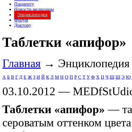
Пациенту
Новости медицины
Энциклопедия
Форум
Доктору
Таблетки «апифор»
Главная
→ Энциклопеди
А
Б
В
Г
Д
Е
Ж
З
И
Й
К
Л
М
Н
О
П
Р
С
Т
У
Ф
Х
Ц
Ч
Ш
Щ
Э
Ю
03.10.2012 — MEDfStUdi
Таблетки «апифор»
— таб
сероватым оттенком цвета