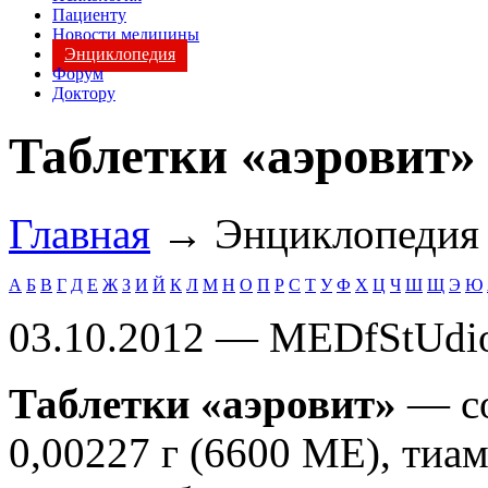
Пациенту
Новости медицины
Энциклопедия
Форум
Доктору
Таблетки «аэровит»
Главная
→ Энциклопеди
А
Б
В
Г
Д
Е
Ж
З
И
Й
К
Л
М
Н
О
П
Р
С
Т
У
Ф
Х
Ц
Ч
Ш
Щ
Э
Ю
03.10.2012 — MEDfStUdi
Таблетки «аэровит»
— со
0,00227 г (6600 МЕ), тиам