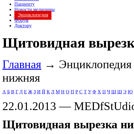
Пациенту
Новости медицины
Энциклопедия
Форум
Доктору
Щитовидная вырезк
Главная
→ Энциклопеди
нижняя
А
Б
В
Г
Д
Е
Ж
З
И
Й
К
Л
М
Н
О
П
Р
С
Т
У
Ф
Х
Ц
Ч
Ш
Щ
Э
Ю
22.01.2013 — MEDfStUdi
Щитовидная вырезка н