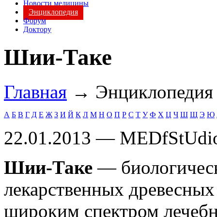
Новости медицины
Энциклопедия
Форум
Доктору
Шии-Таке
Главная
→ Энциклопеди
А
Б
В
Г
Д
Е
Ж
З
И
Й
К
Л
М
Н
О
П
Р
С
Т
У
Ф
Х
Ц
Ч
Ш
Щ
Э
Ю
22.01.2013 — MEDfStUdi
Шии-Таке
— биологическ
лекарственных древесных
широким спектром лечебн