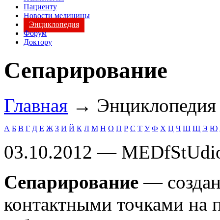
Пациенту
Новости медицины
Энциклопедия
Форум
Доктору
Сепарирование
Главная
→ Энциклопеди
А
Б
В
Г
Д
Е
Ж
З
И
Й
К
Л
М
Н
О
П
Р
С
Т
У
Ф
Х
Ц
Ч
Ш
Щ
Э
Ю
03.10.2012 — MEDfStUdi
Сепарирование
— создан
контактными точками на 