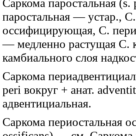
Саркома паростальная (s. p
паростальная — устар., С
оссифицирующая, С. пери
— медленно растущая С. к
камбиального слоя надко
Саркома периадвентициальна
peri вокруг + анат. advent
адвентициальная.
Саркома периостальная ос
ossificans) — см. Саркома