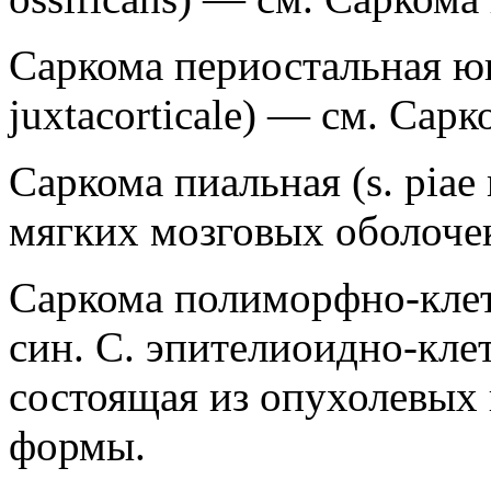
Саркома периостальная юкс
juxtacorticale) — см. Сар
Саркома пиальная (s. piae
мягких мозговых оболоче
Саркома полиморфно-клето
син. С. эпителиоидно-кле
состоящая из опухолевых
формы.