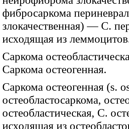
фибросаркома периневрал
злокачественная) — С. пе
исходящая из леммоцитов
Саркома остеобластическая
Саркома остеогенная.
Саркома остеогенная (s. o
остеобластосаркома, осте
остеобластическая, С. ост
исходящая из остеобласт