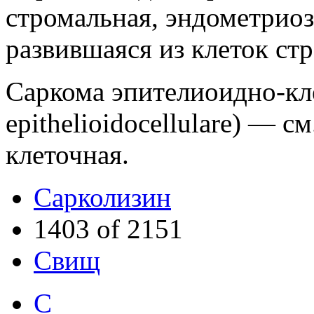
стромальная, эндометриоз
развившаяся из клеток ст
Саркома эпителиоидно-клет
epithelioidocellulare) — 
клеточная.
Сарколизин
1403 of 2151
Свищ
С