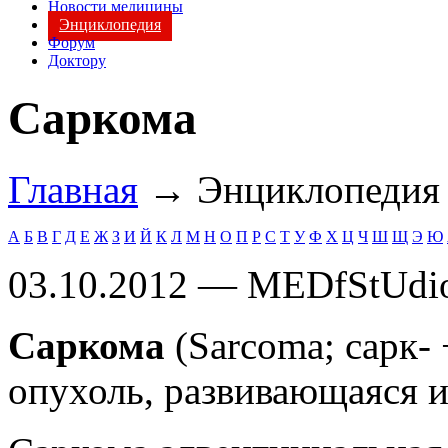
Новости медицины
Энциклопедия
Форум
Доктору
Саркома
Главная
→ Энциклопеди
А
Б
В
Г
Д
Е
Ж
З
И
Й
К
Л
М
Н
О
П
Р
С
Т
У
Ф
Х
Ц
Ч
Ш
Щ
Э
Ю
03.10.2012 — MEDfStUdi
Саркома
(Sarcoma; сарк- 
опухоль, развивающаяся и