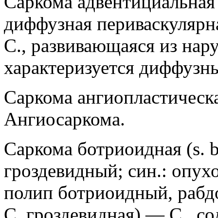
Саркома адвентициальная (s
диффузная периваскулярн
С., развивающаяся из нар
характеризуется диффузн
Саркома ангиопластическая
Ангиосаркома.
Саркома ботриоидная (s. b
гроздевидный; син.: опух
полип ботриоидный, рабд
С. гроздевидная) — С., 