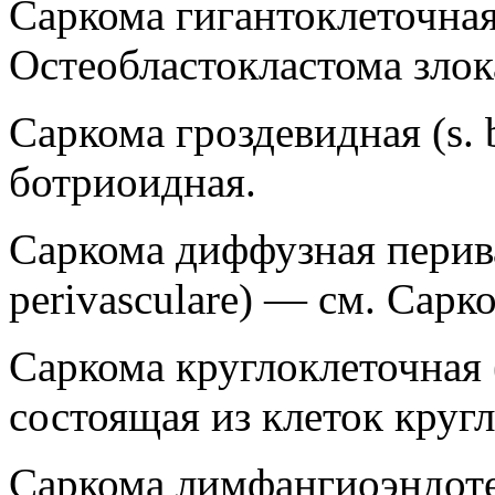
Саркома гигантоклеточная
Остеобластокластома злок
Саркома гроздевидная (s.
ботриоидная.
Саркома диффузная перива
perivasculare) — см. Сарк
Саркома круглоклеточная (s
состоящая из клеток круг
Саркома лимфангиоэндоте