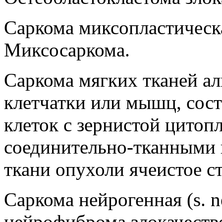
Саркома миксопластическа
Миксосаркома.
Саркома мягких тканей а
клетчатки или мышц, сос
клеток с зернистой цитоп
соединительно-тканными
ткани опухоли ячеистое с
Саркома нейрогенная (s. n
нейрофиброма злокачеств