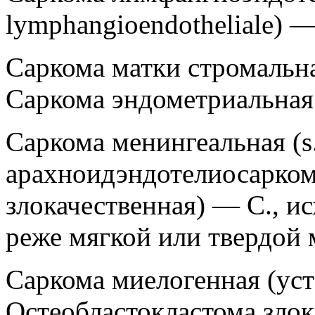
lymphangioendotheliale) 
Саркома матки стромальная
Саркома эндометриальная
Саркома менингеальная (s.
арахноидэндотелиосарком
злокачественная) — С., и
реже мягкой или твердой 
Саркома миелогенная (уст
Остеобластокластома злок