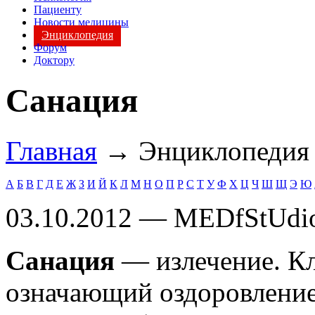
Пациенту
Новости медицины
Энциклопедия
Форум
Доктору
Санация
Главная
→ Энциклопеди
А
Б
В
Г
Д
Е
Ж
З
И
Й
К
Л
М
Н
О
П
Р
С
Т
У
Ф
Х
Ц
Ч
Ш
Щ
Э
Ю
03.10.2012 — MEDfStUdi
Санация
— излечение. К
означающий оздоровление