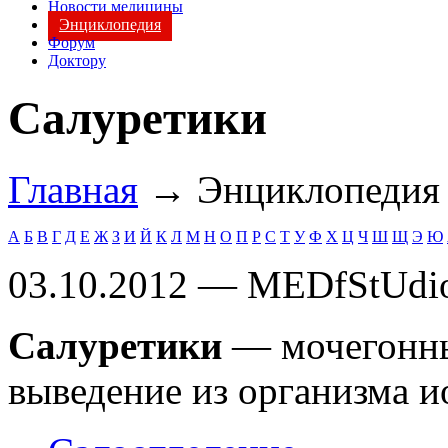
Новости медицины
Энциклопедия
Форум
Доктору
Салуретики
Главная
→ Энциклопеди
А
Б
В
Г
Д
Е
Ж
З
И
Й
К
Л
М
Н
О
П
Р
С
Т
У
Ф
Х
Ц
Ч
Ш
Щ
Э
Ю
03.10.2012 — MEDfStUdi
Салуретики
— мочегонны
выведение из организма и