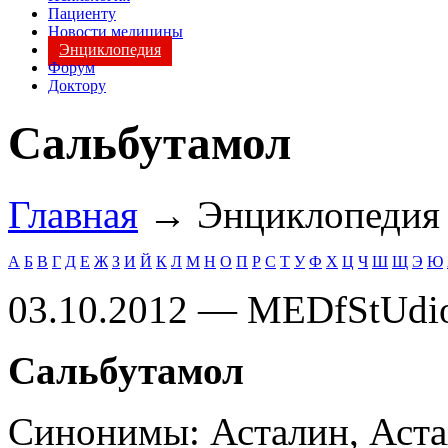
Пациенту
Новости медицины
Энциклопедия
Форум
Доктору
Сальбутамол
Главная
→ Энциклопеди
А
Б
В
Г
Д
Е
Ж
З
И
Й
К
Л
М
Н
О
П
Р
С
Т
У
Ф
Х
Ц
Ч
Ш
Щ
Э
Ю
03.10.2012 — MEDfStUdi
Сальбутамол
Синонимы: Асталин, Астах