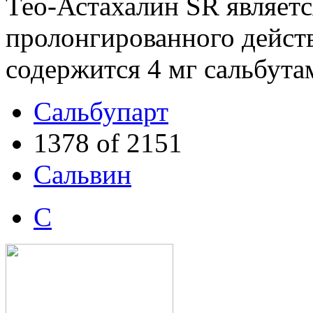
Тео-Астахалин SR являетс
пролонгированного действ
содержится 4 мг сальбута
Сальбупарт
1378 of 2151
Сальвин
С