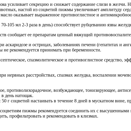
жма усиливает секрецию и снижает содержание слизи в желчи. 
животных, настой из соцветий пижмы увеличивает амплитуду сер
 масло оказывает выраженное противоглистное и антимикробное 
70-105 мл 2-3 раза в день) способствует рубцеванию язвы желу
ств сообщает ее препаратам ценный вяжущий противовоспалител
 аскаридозе и острицах, заболеваниях печени (гепатитах и анг
ы не рекомендуется принимать при беременности.
ептическое, спазмолитическое и противоглистное средство, эфф
и нервных расстройствах, спазмах желудка, воспалении мочево
ое, противолихорадочное, возбуждающее, тонизирующее, антис
а в день натощак.
50 г соцветий настаивать в течение 8 дней в мускатном вине, 
 соцветиям пижмы рекомендуется соединить их с высушенными ц
дить, профильтровать и рекомендовать в клизмах.