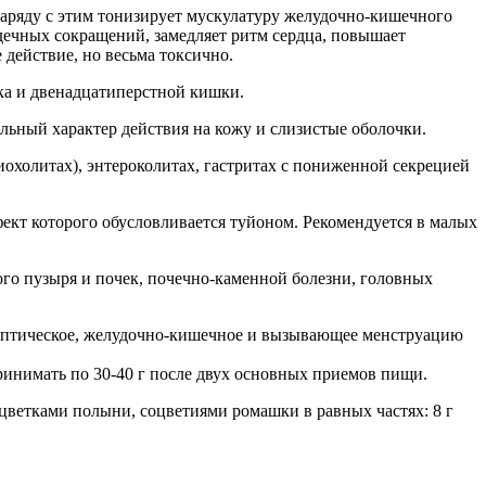
Наряду с этим тонизирует мускулатуру желудочно-кишечного
дечных сокращений, замедляет ритм сердца, повышает
действие, но весьма токсично.
дка и двенадцатиперстной кишки.
ьный характер действия на кожу и слизистые оболочки.
иохолитах), энтероколитах, гастритах с пониженной секрецией
ект которого обусловливается туйоном. Рекомендуется в малых
го пузыря и почек, почечно-каменной болезни, головных
ептическое, желудочно-кишечное и вызывающее менструацию
принимать по 30-40 г после двух основных приемов пищи.
ветками полыни, соцветиями ромашки в равных частях: 8 г