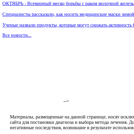
ОКТЯБРЬ - Всемирный месяц борьбы с раком молочной желез
Специалисты рассказали, как носить медицинские маски зимо
Ученые назвали продукты, которые могут снижать активность
Все новости...
-->
Материалы, размещенные на данной странице, носят исклю
сайта для постановки диагноза и выбора метода лечения. 
негативные последствия, возникшие в результате использова