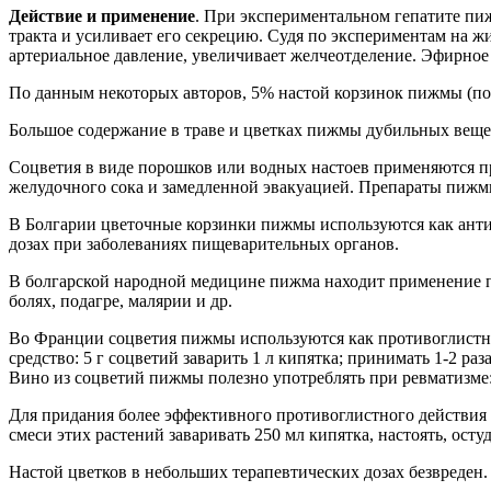
Действие и применение
. При экспериментальном гепатите пи
тракта и усиливает его секрецию. Судя по экспериментам на 
артериальное давление, увеличивает желчеотделение. Эфирное
По данным некоторых авторов, 5% настой корзинок пижмы (по 
Большое содержание в траве и цветках пижмы дубильных веще
Соцветия в виде порошков или водных настоев применяются при
желудочного сока и замедленной эвакуацией. Препараты пижм
В Болгарии цветочные корзинки пижмы используются как антис
дозах при заболеваниях пищеварительных органов.
В болгарской народной медицине пижма находит применение пр
болях, подагре, малярии и др.
Во Франции соцветия пижмы используются как противоглистн
средство: 5 г соцветий заварить 1 л кипятка; принимать 1-2 раз
Вино из соцветий пижмы полезно употреблять при ревматизме: 
Для придания более эффективного противоглистного действия
смеси этих растений заваривать 250 мл кипятка, настоять, осту
Настой цветков в небольших терапевтических дозах безвреден.