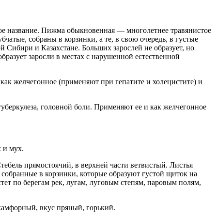
рое название. Пижма обыкновенная — многолетнее травянистое
бчатые, собраны в корзинки, а те, в свою очередь, в густые
й Сибири и Казахстане. Больших зарослей не образует, но
образует заросли в местах с нарушенной естественной
как желчегонное (применяют при гепатите и холецистите) и
уберкулеза, головной боли. Применяют ее и как желчегонное
 и мух.
тебель прямостоячий, в верхней части ветвистый. Листья
 собранные в корзинки, которые образуют густой щиток на
стет по берегам рек, лугам, луговым степям, паровым полям,
камфорный, вкус пряный, горький.