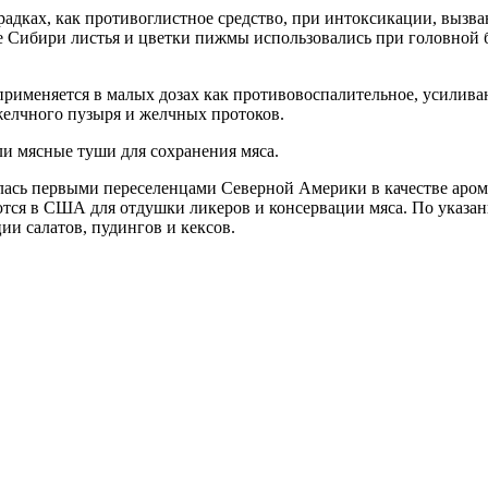
адках, как противоглистное средство, при интоксикации, вызв
Сибири листья и цветки пижмы использовались при головной бол
именяется в малых дозах как противовоспалительное, усиливаю
желчного пузыря и желчных протоков.
и мясные туши для сохранения мяса.
сь первыми переселенцами Северной Америки в качестве арома
тся в США для отдушки ликеров и консервации мяса. По указан
и салатов, пудингов и кексов.