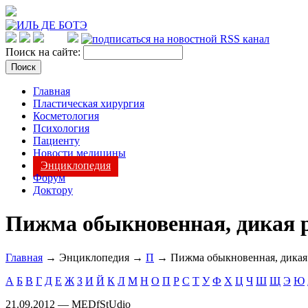
Поиск на сайте:
Главная
Пластическая хирургия
Косметология
Психология
Пациенту
Новости медицины
Энциклопедия
Форум
Доктору
Пижма обыкновенная, дикая 
Главная
→ Энциклопедия →
П
→ Пижма обыкновенная, дикая
А
Б
В
Г
Д
Е
Ж
З
И
Й
К
Л
М
Н
О
П
Р
С
Т
У
Ф
Х
Ц
Ч
Ш
Щ
Э
Ю
21.09.2012 — MEDfStUdio