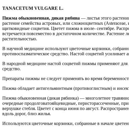
TANACETUM VULGARE L.
Пижма обыкновенная, дикая рябина
— листья этого растени
растение семейства астровых, или сложноцветных (Asteraceae, и
щитковидные соцветия. Цветет пижма в июле- сентябре. Распро
встречается повсеместно в достаточном количестве. Растение л
растительностью.
В научной медицине используют цветочные корзинки, собранны
противоспазматическое средство. Настой соцветий усиливает 
В народной медицине настой соцветий пижмы применяют для ле
средство.
Препараты пижмы не следует применять во время беременности
Пижма обладает антигельминтным (противоглистным) и инсект
Пижма обыкновенная (дикая рябинка) — многолетнее травянист
очередные продолговатояйцевидные, перисторассеченные, при 
верхушке стебля. Цветет с конца июня по август. Распростране
вдоль дорог, близ жилья.
Используются цветочные корзинки, собранные в начале цветен