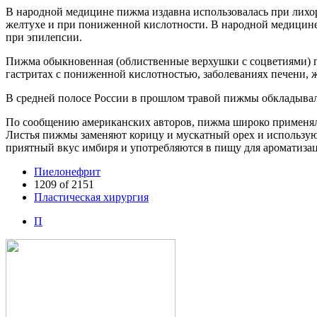
В народной медицине пижма издавна использовалась при лихор
желтухе и при пониженной кислотности. В народной медицине 
при эпилепсии.
Пижма обыкновенная (облиственные верхушки с соцветиями) пр
гастритах с пониженной кислотностью, заболеваниях печени, 
В средней полосе России в прошлом травой пижмы обкладывал
По сообщению американских авторов, пижма широко применяла
Листья пижмы заменяют корицу и мускатный орех и использую
приятный вкус имбиря и употребляются в пищу для ароматизаци
Пиелонефрит
1209 of 2151
Пластическая хирургия
П