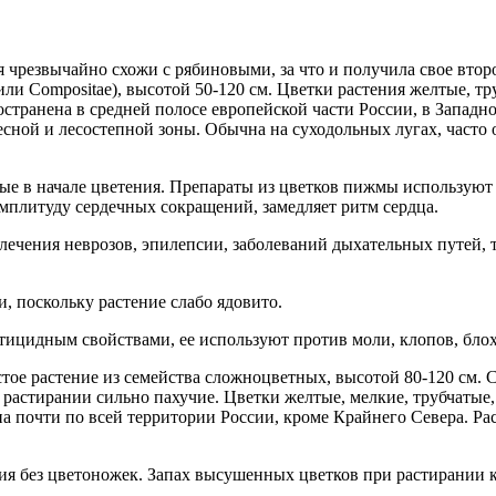
я чрезвычайно схожи с рябиновыми, за что и получила свое вто
ли Compositae), высотой 50-120 см. Цветки растения желтые, тру
странена в средней полосе европейской части России, в Западно
есной и лесостепной зоны. Обычна на суходольных лугах, часто 
е в начале цветения. Препараты из цветков пижмы используют 
амплитуду сердечных сокращений, замедляет ритм сердца.
чения неврозов, эпилепсии, заболеваний дыхательных путей, т
, поскольку растение слабо ядовито.
ицидным свойствами, ее используют против моли, клопов, блох
ое растение из семейства сложноцветных, высотой 80-120 см. С
растирании сильно пахучие. Цветки желтые, мелкие, трубчатые,
на почти по всей территории России, кроме Крайнего Севера. Ра
ия без цветоножек. Запах высушенных цветков при растирании 