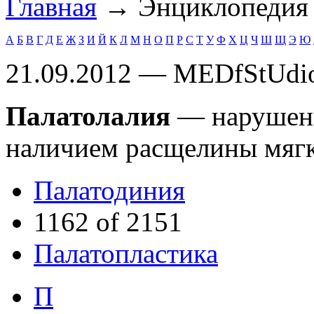
Главная
→ Энциклопеди
А
Б
В
Г
Д
Е
Ж
З
И
Й
К
Л
М
Н
О
П
Р
С
Т
У
Ф
Х
Ц
Ч
Ш
Щ
Э
Ю
21.09.2012 — MEDfStUdi
Палатолалия
— нарушени
наличием расщелины мягк
Палатодиния
1162 of 2151
Палатопластика
П