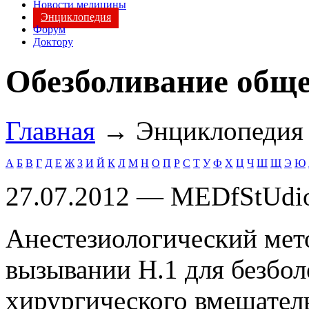
Новости медицины
Энциклопедия
Форум
Доктору
Обезболивание общ
Главная
→ Энциклопеди
А
Б
В
Г
Д
Е
Ж
З
И
Й
К
Л
М
Н
О
П
Р
С
Т
У
Ф
Х
Ц
Ч
Ш
Щ
Э
Ю
27.07.2012 — MEDfStUdi
Анестезиологический мет
вызывании Н.1 для безбол
хирургического вмешатель