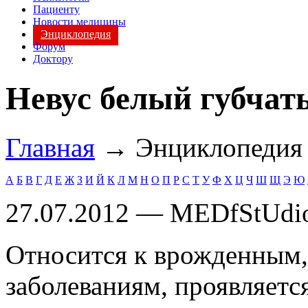
Пациенту
Новости медицины
Энциклопедия
Форум
Доктору
Невус белый губчат
Главная
→ Энциклопеди
А
Б
В
Г
Д
Е
Ж
З
И
Й
К
Л
М
Н
О
П
Р
С
Т
У
Ф
Х
Ц
Ч
Ш
Щ
Э
Ю
27.07.2012 — MEDfStUdi
Относится к врожденным,
заболеваниям, проявляетс