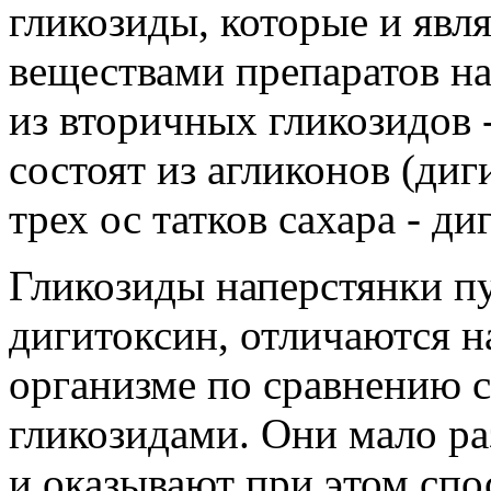
гликозиды, которые и яв
веществами препаратов н
из вторичных гликозидов -
состоят из агликонов (диг
трех ос татков сахара - ди
Гликозиды наперстянки п
дигитоксин, отличаются 
организме по сравнению 
гликозидами. Они мало р
и оказывают при этом сп