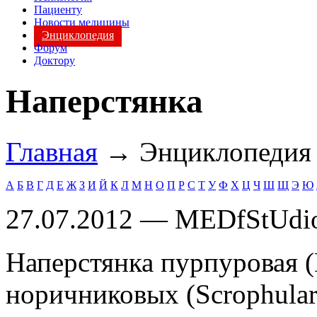
Пациенту
Новости медицины
Энциклопедия
Форум
Доктору
Наперстянка
Главная
→ Энциклопеди
А
Б
В
Г
Д
Е
Ж
З
И
Й
К
Л
М
Н
О
П
Р
С
Т
У
Ф
Х
Ц
Ч
Ш
Щ
Э
Ю
27.07.2012 — MEDfStUdi
Наперстянка пурпуровая (Di
норичниковых (Scrорhulari