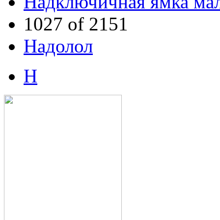
Надключичная ямка ма
1027 of 2151
Надолол
Н