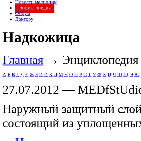
Новости медицины
Энциклопедия
Форум
Доктору
Надкожица
Главная
→ Энциклопеди
А
Б
В
Г
Д
Е
Ж
З
И
Й
К
Л
М
Н
О
П
Р
С
Т
У
Ф
Х
Ц
Ч
Ш
Щ
Э
Ю
27.07.2012 — MEDfStUdi
Наружный защитный слой
состоящий из уплощенных