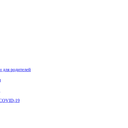
и для родителей
ы
й
 COVID-19