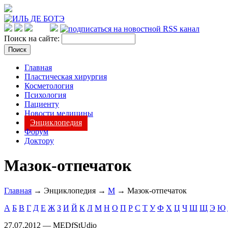
Поиск на сайте:
Главная
Пластическая хирургия
Косметология
Психология
Пациенту
Новости медицины
Энциклопедия
Форум
Доктору
Мазок-отпечаток
Главная
→ Энциклопедия →
М
→ Мазок-отпечаток
А
Б
В
Г
Д
Е
Ж
З
И
Й
К
Л
М
Н
О
П
Р
С
Т
У
Ф
Х
Ц
Ч
Ш
Щ
Э
Ю
27.07.2012 — MEDfStUdio