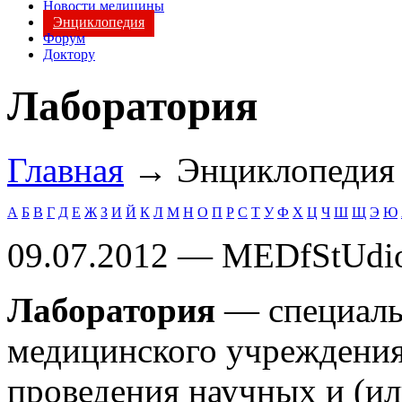
Новости медицины
Энциклопедия
Форум
Доктору
Лаборатория
Главная
→ Энциклопеди
А
Б
В
Г
Д
Е
Ж
З
И
Й
К
Л
М
Н
О
П
Р
С
Т
У
Ф
Х
Ц
Ч
Ш
Щ
Э
Ю
09.07.2012 — MEDfStUdi
Лаборатория
— специаль
медицинского учреждения
проведения научных и (ил