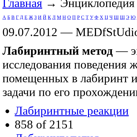
Главная
→ Энциклопеди
А
Б
В
Г
Д
Е
Ж
З
И
Й
К
Л
М
Н
О
П
Р
С
Т
У
Ф
Х
Ц
Ч
Ш
Щ
Э
Ю
09.07.2012 — MEDfStUdi
Лабиринтный метод
— э
исследования поведения ж
помещенных в лабиринт 
задачи по его прохождени
Лабиринтные реакции
858 of 2151