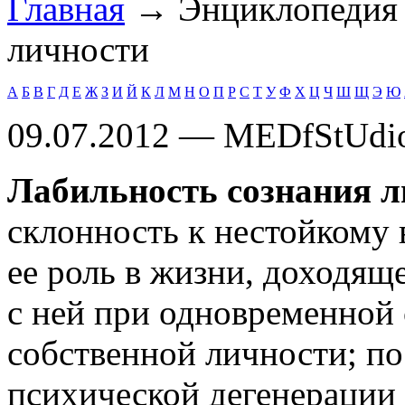
Главная
→ Энциклопеди
личности
А
Б
В
Г
Д
Е
Ж
З
И
Й
К
Л
М
Н
О
П
Р
С
Т
У
Ф
Х
Ц
Ч
Ш
Щ
Э
Ю
09.07.2012 — MEDfStUdi
Лабильность сознания л
склонность к нестойкому
ее роль в жизни, доходя
с ней при одновременной
собственной личности; п
психической дегенерации 