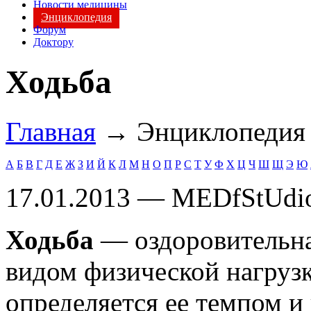
Новости медицины
Энциклопедия
Форум
Доктору
Ходьба
Главная
→ Энциклопеди
А
Б
В
Г
Д
Е
Ж
З
И
Й
К
Л
М
Н
О
П
Р
С
Т
У
Ф
Х
Ц
Ч
Ш
Щ
Э
Ю
17.01.2013 — MEDfStUdi
Ходьба
— оздоровительна
видом физической нагрузк
определяется ее темпом 