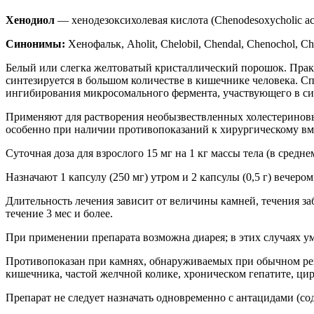
Хенодиол
— хенодезоксихолевая кислота (Chenodesoxycholic ac
Синонимы:
Хенофальк, Aholit, Chelobil, Chendal, Chenochol, Chen
Белый или слегка желтоватый кристаллический порошок. Практ
синтезируется в большом количестве в кишечнике человека. С
ингибирования микросомального фермента, участвующего в син
Применяют для растворения необызвествленных холестериновы
особенно при наличии противопоказаний к хирургическому вм
Суточная доза для взрослого 15 мг на 1 кг массы тела (в среднем
Назначают 1 капсулу (250 мг) утром и 2 капсулы (0,5 г) вечером
Длительность лечения зависит от величины камней, течения заб
течение 3 мес и более.
При применении препарата возможна диарея; в этих случаях у
Противопоказан при камнях, обнаруживаемых при обычном рен
кишечника, частой желчной колике, хроническом гепатите, цир
Препарат не следует назначать одновременно с антацидами (