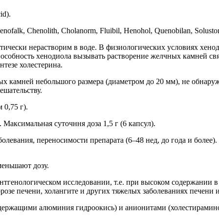
id).
ofalk, Chenolith, Cholanorm, Fluibil, Henohol, Quenobilan, Solusto
ически нерастворим в воде. В физиологических условиях хеноде
пособность хенодиола вызывать растворение желчных камней св
тезе холестерина.
х камней небольшого размера (диаметром до 20 мм), не обнар
ешательству.
 0,75 г).
. Максимальная суточння доза 1,5 г (6 капсул).
олевания, переносимости препарата (6–48 нед, до года и более).
меньшают дозу.
тгенологическом исследовании, т.е. при высоком содержании 
розе печени, холангите и других тяжелых заболеваниях печени 
содержащими алюминия гидроокись) и анионитами (холестирамин