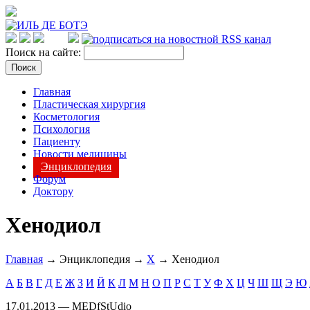
Поиск на сайте:
Главная
Пластическая хирургия
Косметология
Психология
Пациенту
Новости медицины
Энциклопедия
Форум
Доктору
Хенодиол
Главная
→ Энциклопедия →
Х
→ Хенодиол
А
Б
В
Г
Д
Е
Ж
З
И
Й
К
Л
М
Н
О
П
Р
С
Т
У
Ф
Х
Ц
Ч
Ш
Щ
Э
Ю
17.01.2013 — MEDfStUdio