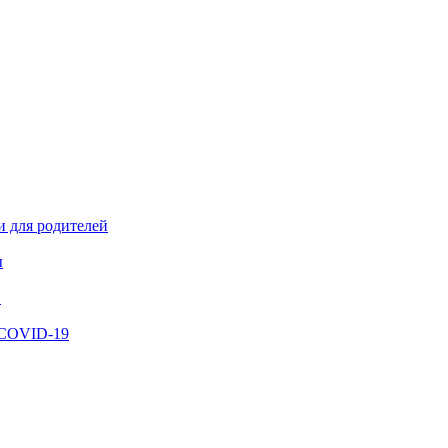
и для родителей
ы
й
 COVID-19