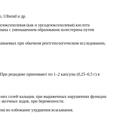
n, Ulbenid и др.
зоксихолевая (как и урсодезоксихолевая) кислота
язана с уменьшением образования холестерина путем
уживаемых при обычном рентгенологическом исследовании,
 При рецидиве принимают по 1–2 капсулы (0,25–0,5 г) в
в них солей кальция, при выраженных нарушениях функции
и желчных ходов, при беременности.
ом) во избежание ухудшения всасывания.