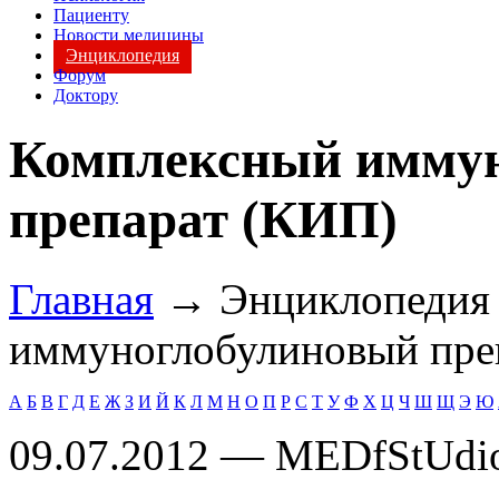
Пациенту
Новости медицины
Энциклопедия
Форум
Доктору
Комплексный имму
препарат (КИП)
Главная
→ Энциклопеди
иммуноглобулиновый пре
А
Б
В
Г
Д
Е
Ж
З
И
Й
К
Л
М
Н
О
П
Р
С
Т
У
Ф
Х
Ц
Ч
Ш
Щ
Э
Ю
09.07.2012 — MEDfStUdi