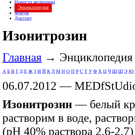
Новости медицины
Энциклопедия
Форум
Доктору
Изонитрозин
Главная
→ Энциклопеди
А
Б
В
Г
Д
Е
Ж
З
И
Й
К
Л
М
Н
О
П
Р
С
Т
У
Ф
Х
Ц
Ч
Ш
Щ
Э
Ю
06.07.2012 — MEDfStUdi
Изонитрозин
— белый кр
растворим в воде, раство
(рН 40% раствора 2,6-2,7