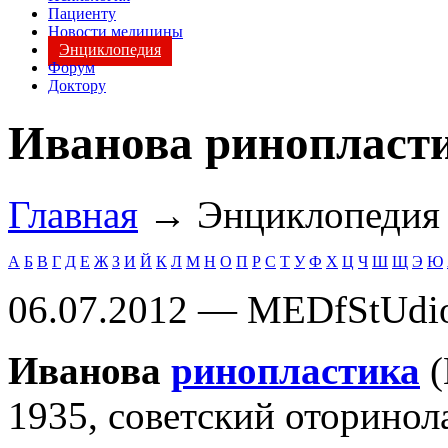
Пациенту
Новости медицины
Энциклопедия
Форум
Доктору
Иванова ринопласт
Главная
→ Энциклопеди
А
Б
В
Г
Д
Е
Ж
З
И
Й
К
Л
М
Н
О
П
Р
С
Т
У
Ф
Х
Ц
Ч
Ш
Щ
Э
Ю
06.07.2012 — MEDfStUdi
Иванова
ринопластика
(
1935, советский оторинол