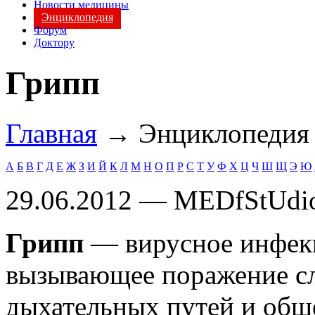
Новости медицины
Энциклопедия
Форум
Доктору
Грипп
Главная
→ Энциклопеди
А
Б
В
Г
Д
Е
Ж
З
И
Й
К
Л
М
Н
О
П
Р
С
Т
У
Ф
Х
Ц
Ч
Ш
Щ
Э
Ю
29.06.2012 — MEDfStUdi
Грипп
— вирусное инфекц
вызывающее поражение сл
дыхательных путей и обще