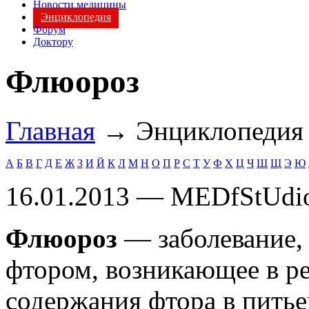
Новости медицины
Энциклопедия
Форум
Доктору
Флюороз
Главная
→ Энциклопеди
А
Б
В
Г
Д
Е
Ж
З
И
Й
К
Л
М
Н
О
П
Р
С
Т
У
Ф
Х
Ц
Ч
Ш
Щ
Э
Ю
16.01.2013 — MEDfStUdi
Флюороз
— заболевание, 
фтором, возникающее в р
содержания фтора в питье