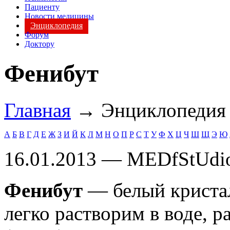
Пациенту
Новости медицины
Энциклопедия
Форум
Доктору
Фенибут
Главная
→ Энциклопеди
А
Б
В
Г
Д
Е
Ж
З
И
Й
К
Л
М
Н
О
П
Р
С
Т
У
Ф
Х
Ц
Ч
Ш
Щ
Э
Ю
16.01.2013 — MEDfStUdi
Фенибут
— белый криста
легко растворим в воде, р