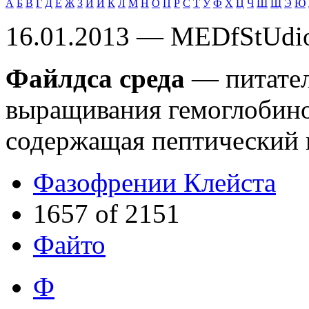
А
Б
В
Г
Д
Е
Ж
З
И
Й
К
Л
М
Н
О
П
Р
С
Т
У
Ф
Х
Ц
Ч
Ш
Щ
Э
Ю
16.01.2013 — MEDfStUdi
Файлдса среда
— питател
выращивания гемоглобин
содержащая пептический г
Фазофрении Клейста
1657 of 2151
Файто
Ф