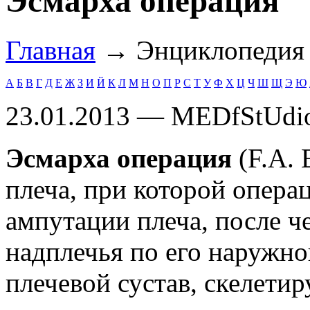
Эсмарха операция
Главная
→ Энциклопеди
А
Б
В
Г
Д
Е
Ж
З
И
Й
К
Л
М
Н
О
П
Р
С
Т
У
Ф
Х
Ц
Ч
Ш
Щ
Э
Ю
23.01.2013 — MEDfStUdi
Эсмарха операция
(F.A. 
плеча, при которой опера
ампутации плеча, после ч
надплечья по его наружно
плечевой сустав, скелетир