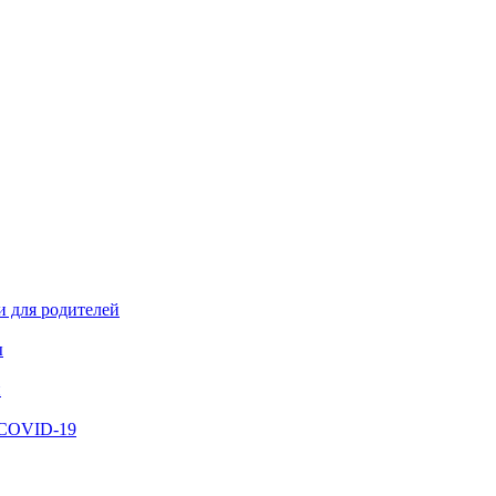
и для родителей
ы
й
 COVID-19