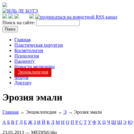
Поиск на сайте:
Главная
Пластическая хирургия
Косметология
Психология
Пациенту
Новости медицины
Энциклопедия
Форум
Доктору
Эрозия эмали
Главная
→ Энциклопедия →
Э
→ Эрозия эмали
А
Б
В
Г
Д
Е
Ж
З
И
Й
К
Л
М
Н
О
П
Р
С
Т
У
Ф
Х
Ц
Ч
Ш
Щ
Э
Ю
23.01.2013 — MEDfStUdio