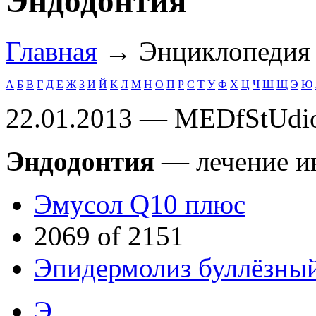
Эндодонтия
Главная
→ Энциклопеди
А
Б
В
Г
Д
Е
Ж
З
И
Й
К
Л
М
Н
О
П
Р
С
Т
У
Ф
Х
Ц
Ч
Ш
Щ
Э
Ю
22.01.2013 — MEDfStUdi
Эндодонтия
— лечение ин
Эмусол Q10 плюс
2069 of 2151
Эпидермолиз буллёзны
Э