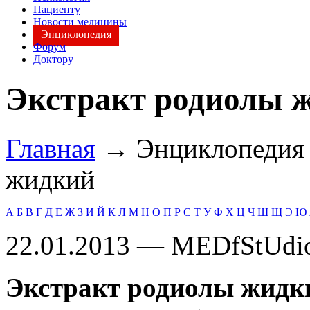
Пациенту
Новости медицины
Энциклопедия
Форум
Доктору
Экстракт родиолы 
Главная
→ Энциклопеди
жидкий
А
Б
В
Г
Д
Е
Ж
З
И
Й
К
Л
М
Н
О
П
Р
С
Т
У
Ф
Х
Ц
Ч
Ш
Щ
Э
Ю
22.01.2013 — MEDfStUdi
Экстракт родиолы жидк