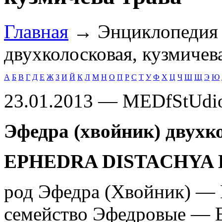
Главная
→ Энциклопеди
двухколосковая, кузмичев
А
Б
В
Г
Д
Е
Ж
З
И
Й
К
Л
М
Н
О
П
Р
С
Т
У
Ф
Х
Ц
Ч
Ш
Щ
Э
Ю
23.01.2013 — MEDfStUdi
Эфедра (хвойник) двухко
EPHEDRA DISTACHYA 
род Эфедра (Хвойник) — 
семейство Эфедровые — E