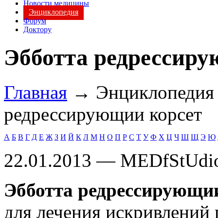
Новости медицины
Энциклопедия
Форум
Доктору
Эбботта редрессиру
Главная
→ Энциклопеди
редрессирующии корсет
А
Б
В
Г
Д
Е
Ж
З
И
Й
К
Л
М
Н
О
П
Р
С
Т
У
Ф
Х
Ц
Ч
Ш
Щ
Э
Ю
22.01.2013 — MEDfStUdi
Эбботта редрессирующии
для лечения искривлений 