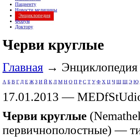
Пациенту
Новости медицины
Энциклопедия
Форум
Доктору
Черви круглые
Главная
→ Энциклопеди
А
Б
В
Г
Д
Е
Ж
З
И
Й
К
Л
М
Н
О
П
Р
С
Т
У
Ф
Х
Ц
Ч
Ш
Щ
Э
Ю
17.01.2013 — MEDfStUdi
Черви круглые
(Nemathel
первичнополостные) — ти