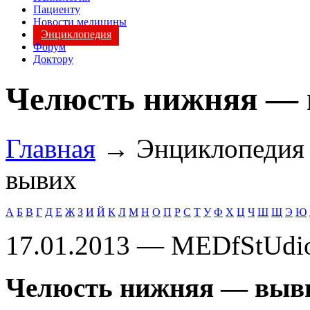
Пациенту
Новости медицины
Энциклопедия
Форум
Доктору
Челюсть нижняя —
Главная
→ Энциклопеди
вывих
А
Б
В
Г
Д
Е
Ж
З
И
Й
К
Л
М
Н
О
П
Р
С
Т
У
Ф
Х
Ц
Ч
Ш
Щ
Э
Ю
17.01.2013 — MEDfStUdi
Челюсть нижняя — выв