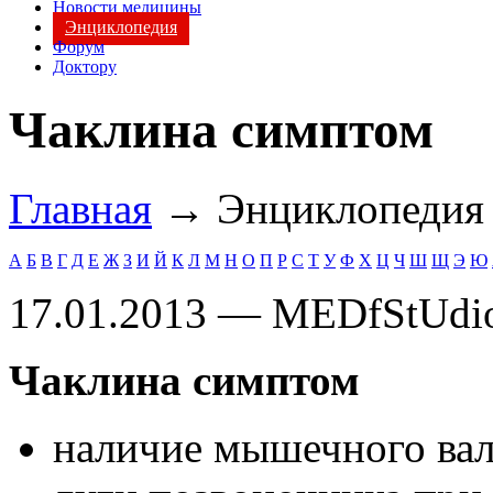
Новости медицины
Энциклопедия
Форум
Доктору
Чаклина симптом
Главная
→ Энциклопеди
А
Б
В
Г
Д
Е
Ж
З
И
Й
К
Л
М
Н
О
П
Р
С
Т
У
Ф
Х
Ц
Ч
Ш
Щ
Э
Ю
17.01.2013 — MEDfStUdi
Чаклина симптом
наличие мышечного вал