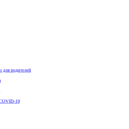
и для родителей
ы
й
 COVID-19