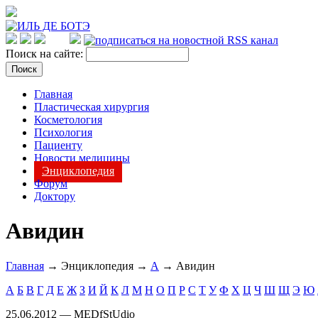
Поиск на сайте:
Главная
Пластическая хирургия
Косметология
Психология
Пациенту
Новости медицины
Энциклопедия
Форум
Доктору
Авидин
Главная
→ Энциклопедия →
А
→ Авидин
А
Б
В
Г
Д
Е
Ж
З
И
Й
К
Л
М
Н
О
П
Р
С
Т
У
Ф
Х
Ц
Ч
Ш
Щ
Э
Ю
25.06.2012 — MEDfStUdio