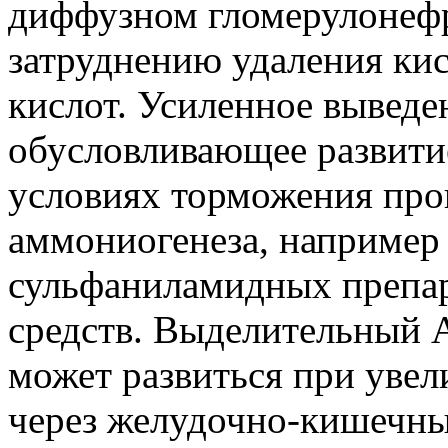
диффузном гломерулонефр
затруднению удаления ки
кислот. Усиленное выведе
обусловливающее развитие
условиях торможения про
аммониогенеза, например
сульфаниламидных препар
средств. Выделительный А
может развиться при увел
через желудочно-кишечны