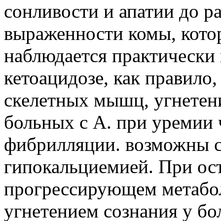
сонливости и апатии до р
выраженности комы, котор
наблюдается практически 
кетоацидозе, как правило
скелетных мышц, угнетен
больных с А. при уремии
фибрилляции. возможны с
гипокальциемией. При ос
прогрессирующем метабол
угнетением сознания у бо