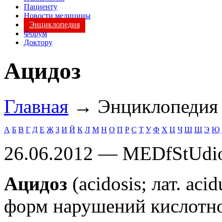
Пациенту
Новости медицины
Энциклопедия
Форум
Доктору
Ацидоз
Главная
→ Энциклопеди
А
Б
В
Г
Д
Е
Ж
З
И
Й
К
Л
М
Н
О
П
Р
С
Т
У
Ф
Х
Ц
Ч
Ш
Щ
Э
Ю
26.06.2012 — MEDfStUdi
Ацидоз
(acidosis; лат. ac
форм нарушений кислотно