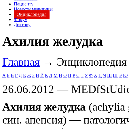
Пациенту
Новости медицины
Энциклопедия
Форум
Доктору
Ахилия желудка
Главная
→ Энциклопеди
А
Б
В
Г
Д
Е
Ж
З
И
Й
К
Л
М
Н
О
П
Р
С
Т
У
Ф
Х
Ц
Ч
Ш
Щ
Э
Ю
26.06.2012 — MEDfStUdi
Ахилия желудка
(achylia 
син. апепсия) — патологи