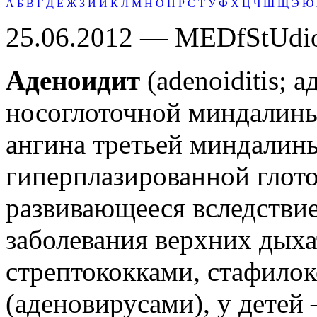
А
Б
В
Г
Д
Е
Ж
З
И
Й
К
Л
М
Н
О
П
Р
С
Т
У
Ф
Х
Ц
Ч
Ш
Щ
Э
Ю
25.06.2012 — MEDfStUdi
Аденоидит
(adenoiditis; 
носоглоточной миндалины,
ангина третьей миндалин
гиперплазированной глот
развивающееся вследстви
заболевания верхних дых
стрептококками, стафило
(аденовирусами), у детей