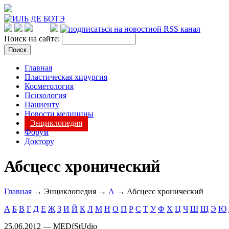
Поиск на сайте:
Главная
Пластическая хирургия
Косметология
Психология
Пациенту
Новости медицины
Энциклопедия
Форум
Доктору
Абсцесс хронический
Главная
→ Энциклопедия →
А
→ Абсцесс хронический
А
Б
В
Г
Д
Е
Ж
З
И
Й
К
Л
М
Н
О
П
Р
С
Т
У
Ф
Х
Ц
Ч
Ш
Щ
Э
Ю
25.06.2012 — MEDfStUdio