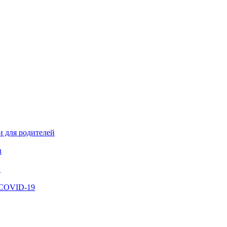
и для родителей
ы
й
 COVID-19