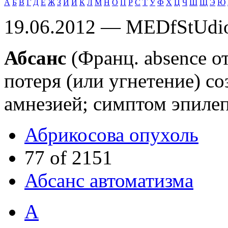
А
Б
В
Г
Д
Е
Ж
З
И
Й
К
Л
М
Н
О
П
Р
С
Т
У
Ф
Х
Ц
Ч
Ш
Щ
Э
Ю
19.06.2012 — MEDfStUdi
Абсанс
(Франц. absence о
потеря (или угнетение) с
амнезией; симптом эпиле
Абрикосова опухоль
77 of 2151
Абсанс автоматизма
А