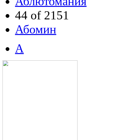
Аблютомания
44 of 2151
Абомин
А