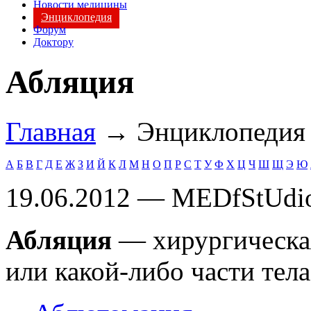
Новости медицины
Энциклопедия
Форум
Доктору
Абляция
Главная
→ Энциклопеди
А
Б
В
Г
Д
Е
Ж
З
И
Й
К
Л
М
Н
О
П
Р
С
Т
У
Ф
Х
Ц
Ч
Ш
Щ
Э
Ю
19.06.2012 — MEDfStUdi
Абляция
— хирургическая
или какой-либо части тела