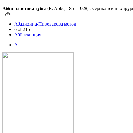
Абби пластика губы
(R. Abbe, 1851-1928, американский хиру
губы.
Абалихина-Пивоварова метод
6 of 2151
Аббревиация
А