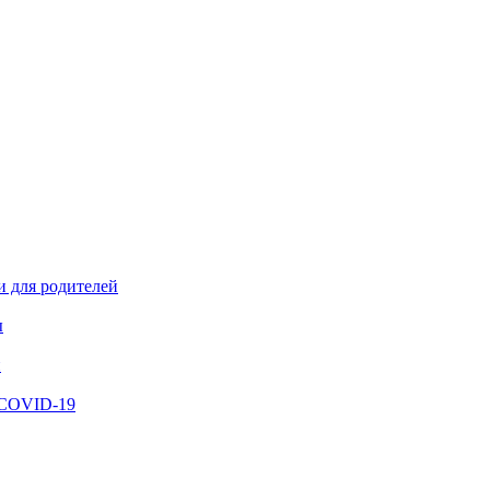
и для родителей
ы
й
 COVID-19