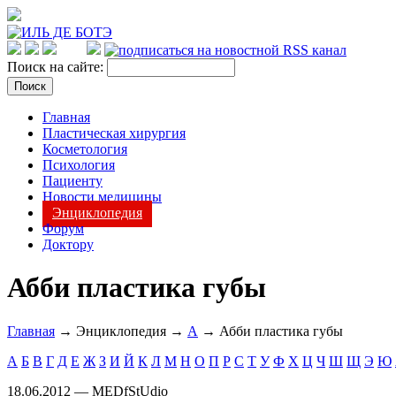
Поиск на сайте:
Главная
Пластическая хирургия
Косметология
Психология
Пациенту
Новости медицины
Энциклопедия
Форум
Доктору
Абби пластика губы
Главная
→ Энциклопедия →
А
→ Абби пластика губы
А
Б
В
Г
Д
Е
Ж
З
И
Й
К
Л
М
Н
О
П
Р
С
Т
У
Ф
Х
Ц
Ч
Ш
Щ
Э
Ю
18.06.2012 — MEDfStUdio