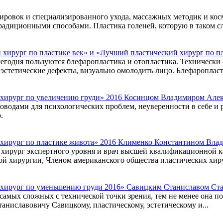
ировок и специализированного ухода, массажных методик и ко
адиционными способами. Пластика голеней, которую в таком сл
 хирург по пластике век» и «Лучший пластический хирург по 
егодня пользуются блефаропластика и отопластика. Технически 
стетические дефекты, визуально омолодить лицо. Блефаропласти
 хирург по увеличению груди» 2016 Косинцом Владимиром Але
поводами для психологических проблем, неуверенности в себе 
.
хирург по пластике живота» 2016 Клименко Константином Вла
ирург экспертного уровня и врач высшей квалификационной ка
ой хирургии, Членом американского общества пластических хиру
 хирург по уменьшению груди 2016» Савицким Станиславом Ст
амых сложных с технической точки зрения, тем не менее она п
таниславовичу Савицкому, пластическому, эстетическому и...