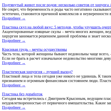
Подтянутый живот после родов: несколько советов от хирурга
Не секрет, что беременность и роды часто негативно сказываю
эстетично, становится причиной комплексов и неуверенности в
Подробнее →
Пластика скул на любой вкус: 5 методов, чтобы улучшить очер
Акцентированные изящные скулы – мечта многих женщин, ведь
хирургия занимается решением данной проблемы и знает нескол
Подробнее →
Красивая грудь – мечты осуществимы
Часть тела, которой женщины бывают недовольны чаще всего, –
Если не брать в расчет изначальное недовольство многими де
Подробнее →
Пластическая хирургия – лучший выход?
Пластикой лица и тела сегодня уже никого не удивишь. К таки
признанием и огромным финансовым состоянием люди. Пластич
Подробнее →
Пластика без доработок
Сегодня мы встретились с Дмитрием Крысиным, ведущим пласт
неудовлетворенностью от первичного вмешательства. Какие зап
Подробнее →