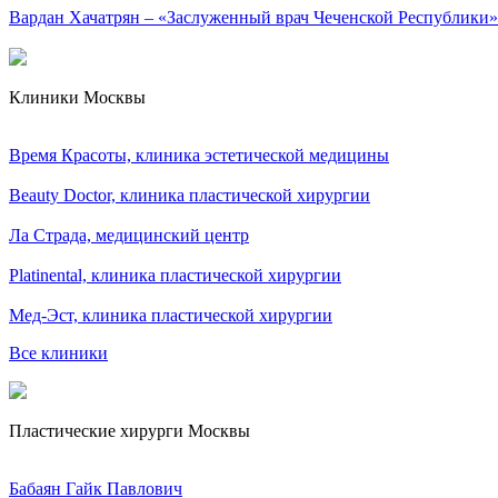
Вардан Хачатрян – «Заслуженный врач Чеченской Республики»
Клиники Москвы
Время Красоты, клиника эстетической медицины
Beauty Doctor, клиника пластической хирургии
Ла Страда, медицинский центр
Platinental, клиника пластической хирургии
Мед-Эст, клиника пластической хирургии
Все клиники
Пластические хирурги Москвы
Бабаян Гайк Павлович