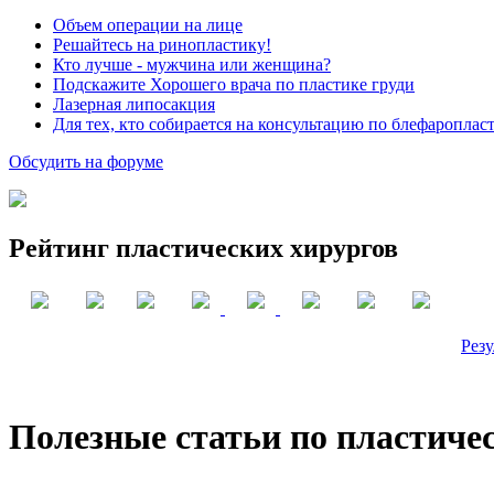
Объем операции на лице
Решайтесь на ринопластику!
Кто лучше - мужчина или женщина?
Подскажите Хорошего врача по пластике груди
Лазерная липосакция
Для тех, кто собирается на консультацию по блефароплас
Обсудить на форуме
Рейтинг пластических хирургов
Резу
Полезные статьи по пластиче