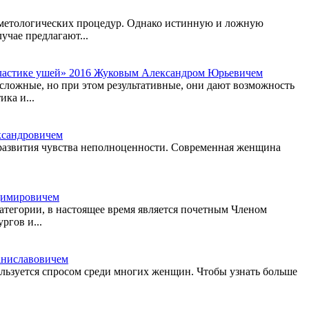
сметологических процедур. Однако истинную и ложную
учае предлагают...
пластике ушей» 2016 Жуковым Александром Юрьевичем
сложные, но при этом результативные, они дают возможность
ка и...
ксандровичем
и развития чувства неполноценности. Современная женщина
димировичем
тегории, в настоящее время является почетным Членом
ргов и...
аниславовичем
ользуется спросом среди многих женщин. Чтобы узнать больше