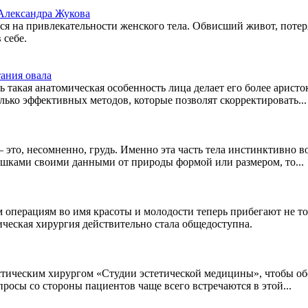
 Александра Жукова
тся на привлекательности женского тела. Обвисший живот, поте
 себе.
тания овала
 такая анатомическая особенность лица делает его более арис
ько эффективных методов, которые позволят скорректировать...
 это, несомненно, грудь. Именно эта часть тела инстинктивно 
вушками своими данными от природы формой или размером, то...
м операциям во имя красоты и молодости теперь прибегают не т
еская хирургия действительно стала общедоступна.
ическим хирургом «Студии эстетической медицины», чтобы обсу
росы со стороны пациентов чаще всего встречаются в этой...