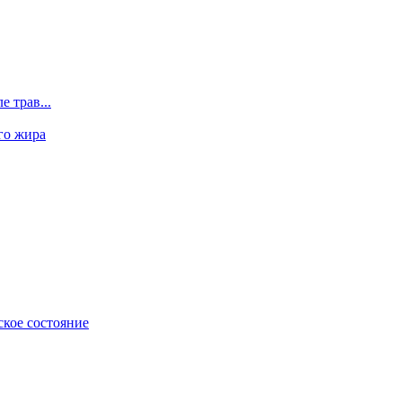
 трав...
го жира
ское состояние