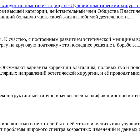
 хирург по пластике ягодиц» и «Лучший пластический хирург
ач высшей категории, действительный член Общества Пластиче
ивший большую часть своей жизни любимой деятельности....
. К счастью, с постоянным развитием эстетической медицины во
ргу на круговую подтяжку - это последнее решение в борьбе за..
 Обсуждают варианты коррекции влагалища, половых губ и полов
улярных направлений эстетической хирургии, и её проводят мно
 реконструктивный хирург, врач высшей квалификационной кате
внешностью и не хотели бы в ней что-то изменить или улучшить
т проблемы широкого спектра возрастных изменений и данных от