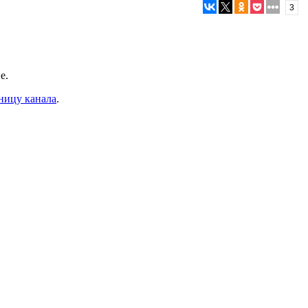
3
е.
ницу канала
.