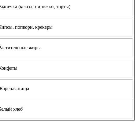
Выпечка (кексы, пирожки, торты)
Чипсы, попкорн, крекеры
Растительные жиры
Конфеты
Жареная пища
Белый хлеб