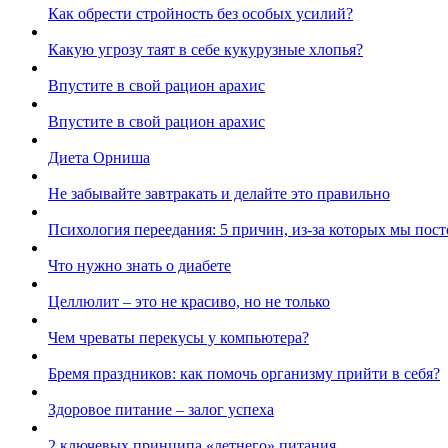
Как обрести стройность без особых усилий?
Какую угрозу таят в себе кукурузные хлопья?
Впустите в свой рацион арахис
Впустите в свой рацион арахис
Диета Орниша
Не забывайте завтракать и делайте это правильно
Психология переедания: 5 причин, из-за которых мы пос
Что нужно знать о диабете
Целлюлит – это не красиво, но не только
Чем чреваты перекусы у компьютера?
Бремя праздников: как помочь организму прийти в себя?
Здоровое питание – залог успеха
2 ключевых принципа «летнего» питания