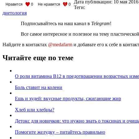
Дата публикации:
10 мая 2016
Нравится
0
Не нравится
0
Теги:
диетология
Подписывайтесь на наш канал в
Telegram
!
Все самое интересное и полезное на тему пластическо
Найдите в контактах
@medafarm
и добавьте его к себе в конта
Читайте еще по теме
О роли витамина B12 в предотвращении возрастных изм
Боль ставит на колени
Ешь и худей: вкусные продукты, сжигающие жир
Хлеб или хлебцы?
Детокс для новичков: что нужно знать о токсинах и очи
Помогите желудку – питайтесь правильно