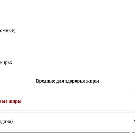
рожные);
сжиры:
Вредные для здоровья жиры
ные жиры
ядина)