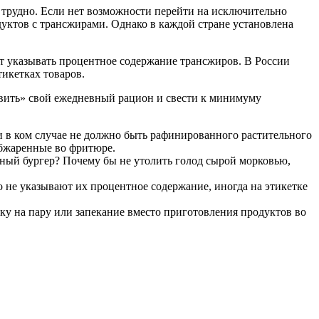
о трудно. Если нет возможности перейти на исключительно
уктов с трансжирами. Однако в каждой стране установлена
 указывать процентное содержание трансжиров. В России
тикетках товаров.
овить» свой ежедневный рацион и свести к минимуму
и в ком случае не должно быть рафинированного растительного
обжаренные во фритюре.
рный бургер? Почему бы не утолить голод сырой морковью,
о не указывают их процентное содержание, иногда на этикетке
ку на пару или запекание вместо приготовления продуктов во