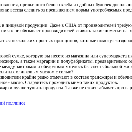
отовления, привычного белого хлеба и сдобных булочек довольн
она: всегда следить за превышением нормы употребляемых прод
 в пищевой продукции. Даже в США от производителей требуют
к никто не обязывает производителей ставить такие пометки на э
ваться нескольких простых принципов, которые помогут «оздор
овой сумке, которую вы несете из магазина или супермаркета н
ансжиров, а также маргарин и полуфабрикаты, предварительно 
е между завтраком и обедом вам хотелось бы съесть большой жи
политых оливковым маслом с солью?
оизводители крайне редко отмечают в составе трансжиры и обычн
ное» масло. Старайтесь проходить мимо таких продуктов.
жарки лучше тушить продукты. Также не стоит забывать про вар
ний поллиноз