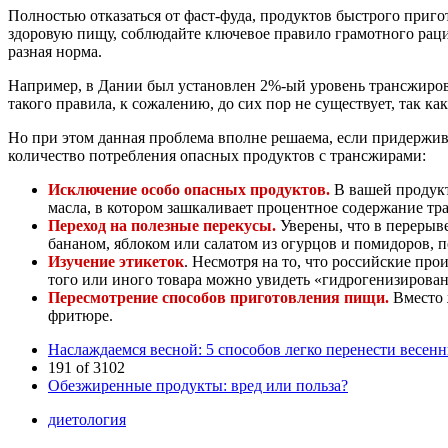
Полностью отказаться от фаст-фуда, продуктов быстрого приг
здоровую пищу, соблюдайте ключевое правило грамотного раци
разная норма.
Например, в Дании был установлен 2%-ый уровень трансжиров
такого правила, к сожалению, до сих пор не существует, так ка
Но при этом данная проблема вполне решаема, если придержи
количество потребления опасных продуктов с трансжирами:
Исключение особо опасных продуктов.
В вашей продукт
масла, в котором зашкаливает процентное содержание тр
Переход на полезные перекусы.
Уверены, что в перерыв
бананом, яблоком или салатом из огурцов и помидоров, 
Изучение этикеток
. Несмотря на то, что российские пр
того или иного товара можно увидеть «гидрогенизирован
Пересмотрение способов приготовления пищи.
Вместо 
фритюре.
Наслаждаемся весной: 5 способов легко перенести весен
191 of 3102
Обезжиренные продукты: вред или польза?
диетология