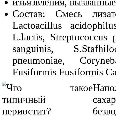
изъязвления, вызванны
Состав: Смесь лизат
Lactoacillus acidophilu
L.lactis, Streptococcus 
sanguinis, S.Stafhi
pneumoniae, Coryneba
Fusiformis Fusiformis Ca
Напо
сах
без