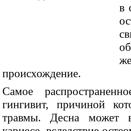
в 
ос
с
об
ж
происхождение.
Самое распространенн
гингивит, причиной ко
травмы. Десна может 
кариесе, вследствие осте